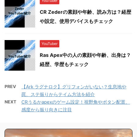
YouTuber
CR Zederの素顔や年齢、読み方は？経歴
や設定、使用デバイスもチェック
YouTuber
Ras Apex中の人の素顔や年齢、出身は？
経歴、学歴もチェック
PREV
【Ark ラグナロク】グリフォンがいない？生息地や
罠、ステ振りからテイム方法を紹介
NEXT
CRうるかapexのゲーム設定！視野角やボタン配置、
感度から振り向きに注目