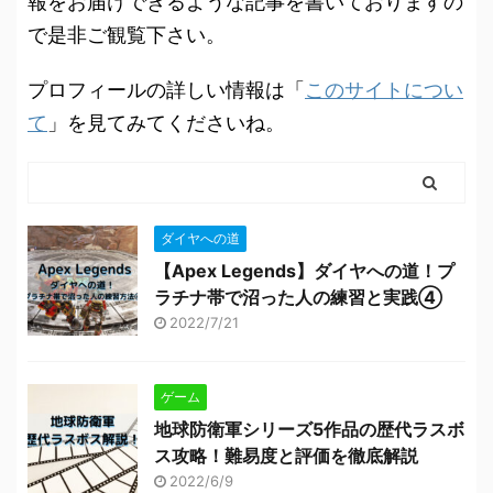
報をお届けできるような記事を書いておりますの
で是非ご観覧下さい。
プロフィールの詳しい情報は「
このサイトについ
て
」を見てみてくださいね。
ダイヤへの道
【Apex Legends】ダイヤへの道！プ
ラチナ帯で沼った人の練習と実践④
2022/7/21
ゲーム
地球防衛軍シリーズ5作品の歴代ラスボ
ス攻略！難易度と評価を徹底解説
2022/6/9