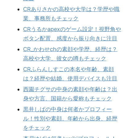
CRありさかの高校や大学は？学歴や職
業、事務所もチェック
CRうるかapexのゲーム設定！視野角や
ボタン配置、感度から振り向きに注目
CR_かわせchの素顔や学歴、経歴は？
高校や大学、彼女の噂もチェック
CRふらんしすこの本名や年齢、素顔
は？経歴や結婚、使用デバイスも注目
西園チグサの中身の素顔や年齢は？出
身や方言、国籍から愛称もチェック
黒井しばの中身は何者かプロフィー
ル！性別や素顔、年齢から出身、経歴
をチェック