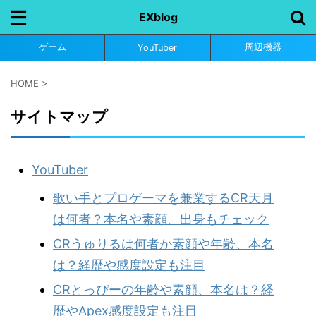
EXblog
ゲーム
周辺機器
YouTuber
HOME
>
サイトマップ
YouTuber
歌い手とプロゲーマを兼業するCR天月
は何者？本名や素顔、出身もチェック
CRうゅりるは何者か素顔や年齢、本名
は？経歴や感度設定も注目
CRとっぴーの年齢や素顔、本名は？経
歴やApex感度設定も注目