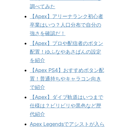
調べてみた
【Apex】アリーナランク初心者
卒業はいつ？人口分布で自分の
強さを確認だ！
【Apex】プロや配信者のボタン
配置！ゆふなやあさぱんの設定
を紹介
【Apex PS4】おすすめボタン配
置！普通持ちやキャラコン向き
で紹介
【Apex】ダイブ軌道はいつまで
仕様は？ビリビリや黒色など歴
代紹介
Apex Legendsでアシストが入ら