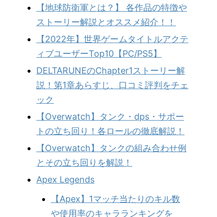
【地球防衛軍とは？】 各作品の特徴や
ストーリー解説とオススメ紹介！！
【2022年】世界ゲームタイトルアクテ
ィブユーザーTop10【PC/PS5】
DELTARUNEのChapter1ストーリー解
説！第1章あらすじ、口コミ評判をチェ
ック
【Overwatch】タンク・dps・サポー
トの立ち回り！各ロールの徹底解説！
【Overwatch】タンクの組み合わせ例
とその立ち回りを解説！
Apex Legends
【Apex】1マッチ当たりのキル数
や使用率のキャラランキングを