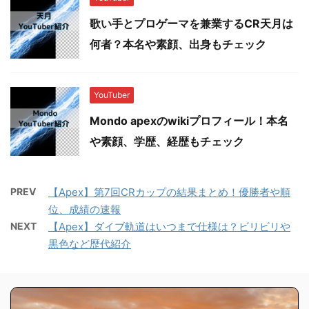
歌い手とプロゲーマを兼業するCR天月は
何者？本名や素顔、出身もチェック
YouTuber
Mondo apexのwikiプロフィール！本名
や素顔、学歴、経歴もチェック
PREV
【Apex】第7回CRカップの結果まとめ！優勝者や順
位、成績の速報
NEXT
【Apex】ダイブ軌道はいつまで仕様は？ビリビリや
黒色など歴代紹介