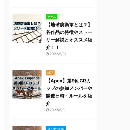
ゲーム
【地球防衛軍とは？】
各作品の特徴やストー
リー解説とオススメ紹
介！！
2022/5/31
雑記
【Apex】第9回CRカ
ップの参加メンバーや
開催日時・ルールを紹
介
2022/6/3
ダイヤへの道