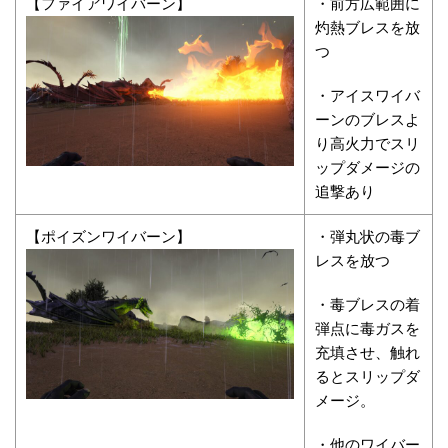
【
ファイアワイバーン
】
・前方広範囲に
灼熱ブレスを放
つ
・アイスワイバ
ーンのブレスよ
り高火力でスリ
ップダメージの
追撃あり
【
ポイズンワイバーン
】
・弾丸状の毒ブ
レスを放つ
・毒ブレスの着
弾点に毒ガスを
充填させ、触れ
るとスリップダ
メージ。
・他のワイバー